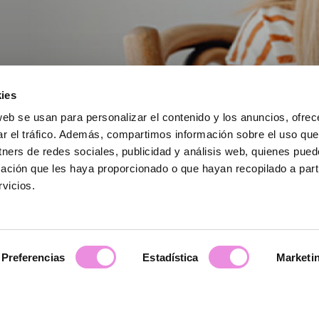
ies
web se usan para personalizar el contenido y los anuncios, ofrec
ar el tráfico. Además, compartimos información sobre el uso que
tners de redes sociales, publicidad y análisis web, quienes pue
ación que les haya proporcionado o que hayan recopilado a parti
 verano decimos
adiós a los problemas
por e
vicios.
inadecuado del
móvil
y las redes sociales
Preferencias
Estadística
Marketi
so en redes sociales? Que no cunda el pánico, estás en buena