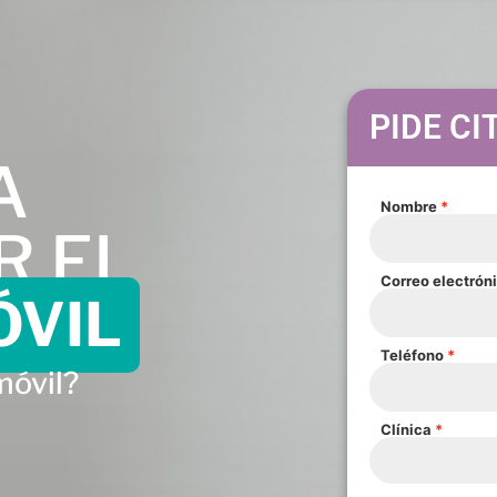
PIDE CI
A
Nombre
R EL
Correo electrón
ÓVIL
Teléfono
móvil?
Clínica