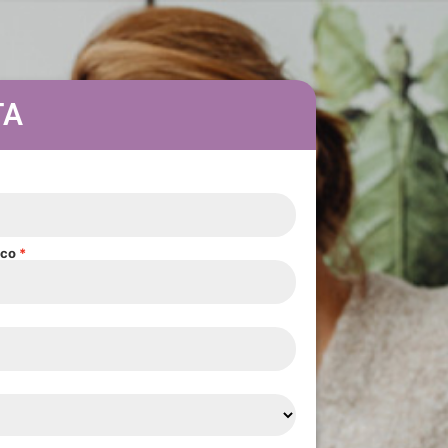
TA
ico