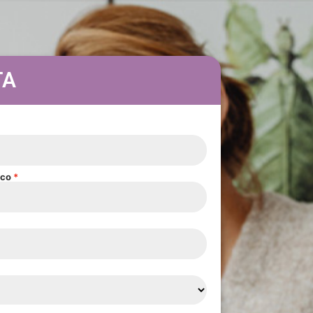
TA
ico