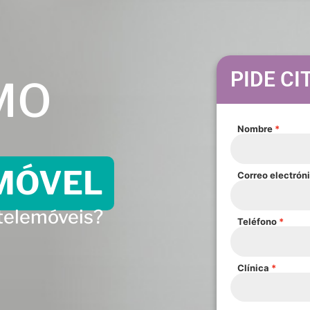
PIDE CI
MO
Nombre
MÓVEL
Correo electrón
telemóveis?
Teléfono
Clínica