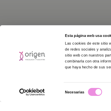
Esta página web usa cook
Las cookies de este sitio 
de redes sociales y analiz
sitio web con nuestros par
combinarla con otra inform
Este ver
que haya hecho de sus ser
i
Clínicas WM/Dorsia/O
Selección
Necesarias
de
consentimiento