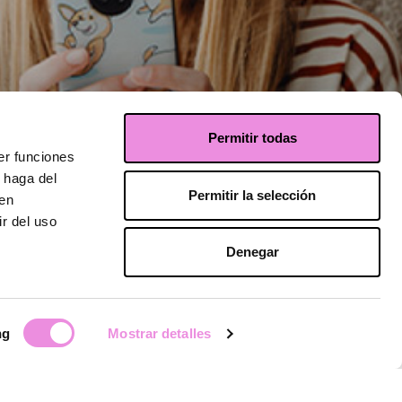
Permitir todas
er funciones
 haga del
Permitir la selección
den
r del uso
 pelo uso
Denegar
is
e Funcionamento ERS –
ng
Mostrar detalles