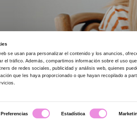
ies
web se usan para personalizar el contenido y los anuncios, ofrec
ar el tráfico. Además, compartimos información sobre el uso que
tners de redes sociales, publicidad y análisis web, quienes pue
ación que les haya proporcionado o que hayan recopilado a parti
ão
despedimo-nos dos problemas
causados
vicios.
nadequado dos
telemóveis
e das redes socia
rigen| Avenida Fontes Pereira de Melo 14, Lisboa| Registo ERS – E161180 | Licença d
21500/2022 | BEAUTY WEST DEVELOPMENTS, UNIPESSOAL LDA | NIPC: 515881120
Preferencias
Estadística
Marketi