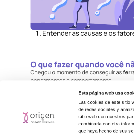
Entender as causas e os fator
O que fazer quando você n
Chegou o momento de conseguir as
fer
pensamentos e comportamento.
Os sintomas da depressão nos afetam, m
Esta página web usa cook
com a depressão, mas o que sabemos com c
Las cookies de este sitio 
de redes sociales y analiz
E nas
Clínicas Origen
, vamos ajudá-lo a 
sitio web con nuestros par
combinarla con otra inform
que haya hecho de sus ser