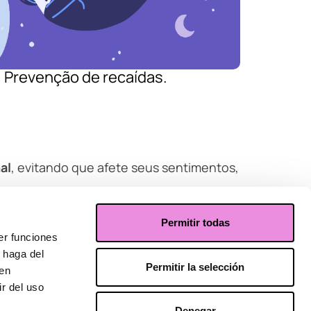
Prevenção de recaídas.
al
, evitando que afete seus sentimentos,
ouvesse uma solução mágica para acabar
Permitir todas
l aliviar os sintomas e até superá-la.
er funciones
 haga del
.
Permitir la selección
den
r del uso
Denegar