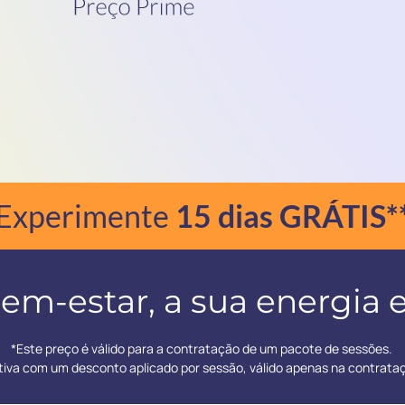
Experimente
15 dias GRÁTIS*
em-estar, a sua energia e
*Este preço é válido para a contratação de um pacote de sessões.
ativa com um desconto aplicado por sessão, válido apenas na contrata