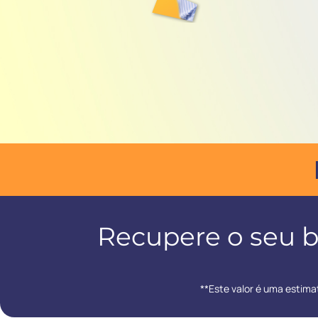
Recupere o seu b
**Este valor é uma estim