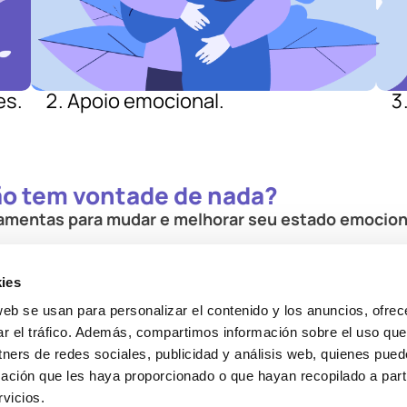
es.
Apoio emocional.
ão tem vontade de nada?
ramentas para mudar e melhorar seu estado emocion
as também impactam nosso entorno. Seria ótimo se h
ies
erteza é que, com a ajuda de um psicólogo, é possíve
web se usan para personalizar el contenido y los anuncios, ofrec
ar el tráfico. Además, compartimos información sobre el uso que
conseguir isso pouco a pouco, desde a primeira sessão
tners de redes sociales, publicidad y análisis web, quienes pue
ación que les haya proporcionado o que hayan recopilado a parti
vicios.